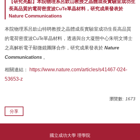
【研究亮點】本院物理系呂欽山教授之晶體成長實驗室成功生
長高品質的電荷密度波CuTe單晶材料，研究成果發表於
組織成員
研究團隊
系所招生
Nature Communications
系所介紹
榮譽獎項
國際化
本院物理系呂欽山特聘教授之晶體成長實驗室成功生長高品質
的電荷密度波CuTe單晶材料，透過與台大凝態中心朱明文博士
院級中心
新聞報導
特色課程
之高解析電子顯微鏡團隊合作，研究成果發表於
Nature
表單與規章
影音專區
活動花絮
Communications
。
理學院教室借用
相關連結：
https://www.nature.com/articles/s41467-024-
升等專區
理學院研究日
53653-z
理學院共儀平台
瀏覽數:
1673
分享
國立成功大學 理學院