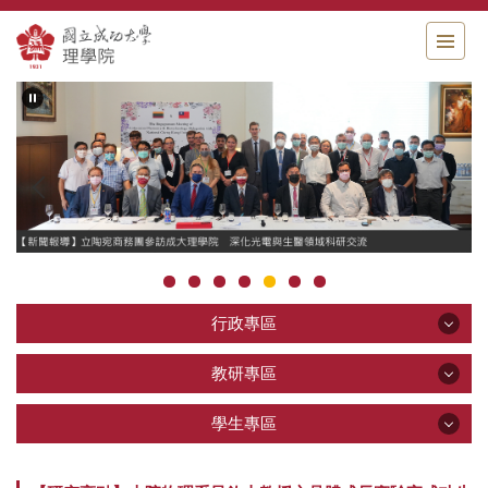
跳
到
主
要
內
容
區
行政專區
行政專區
教研專區
教研專區
學生專區
公告區
學生專區
關於理學院
教學研究