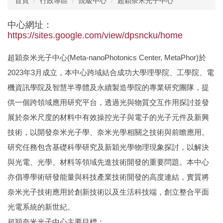
首頁
行政專區
院級中心
超穎奈米光子中心
組織成員
研究團隊
系所招生
中心網址：
https://sites.google.com/view/dpsncku/home
系所介紹
榮譽獎項
國際化
超穎奈米光子中心(Meta-nanoPhotonics Center, MetaPhor)於
院級中心
新聞報導
特色課程
2023年3月成立，本中心跨域結合成功大學理學院、工學院、電
機資訊學院及智慧半導體及永續製造學院的專業研究團隊，提
表單與規章
影音專區
活動花絮
供一個跨領域應用研究平台，透過光與物質交互作用探討並發
理學院教室借用
升等專區
理學院研究日
展於奈米尺度的材料中有效操控光子與電子的光子元件及新興
技術，以開發奈米光子學、奈米光學相關之技術與前瞻應用。
理學院共儀平台
研究任務包含基礎科學研究及新穎光學物理現象探討，以解決
與光電、光學、材料等領域先進技術開發的重要問題。本中心
亦倡導學術研發能量與科技產業技術開發的高度連結，實質將
奈米光子技術應用於創新技術以及生活科技端，創立整合平面
光電系統的新世紀。
超穎奈米光子中心主要目標：