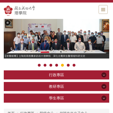
跳
到
主
要
內
容
區
行政專區
行政專區
教研專區
教研專區
學生專區
公告區
學生專區
關於理學院
教學研究