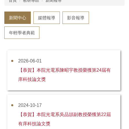
首頁
教研專區
新聞報導
組織成員
研究團隊
系所招生
新聞中心
媒體報導
影音報導
系所介紹
榮譽獎項
國際化
年輕學者典範
院級中心
新聞報導
特色課程
表單與規章
影音專區
活動花絮
2026-06-01
理學院教室借用
升等專區
理學院研究日
【恭賀】本院光電系陳昭宇教授榮獲第24屆有
理學院共儀平台
庠科技論文獎
2024-10-17
【恭賀】本院光電系吳品頡副教授榮獲第22屆
有庠科技論文獎