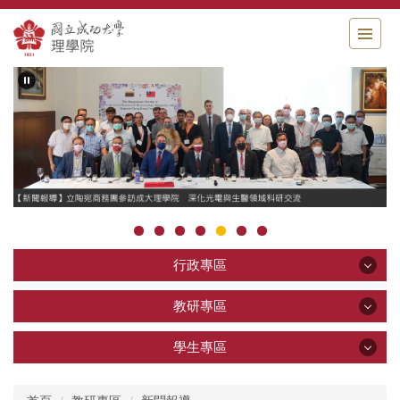
跳
到
主
要
內
容
區
行政專區
行政專區
教研專區
教研專區
學生專區
公告區
學生專區
關於理學院
教學研究