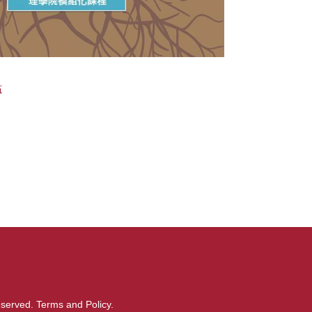
站
served.
Terms and Policy.