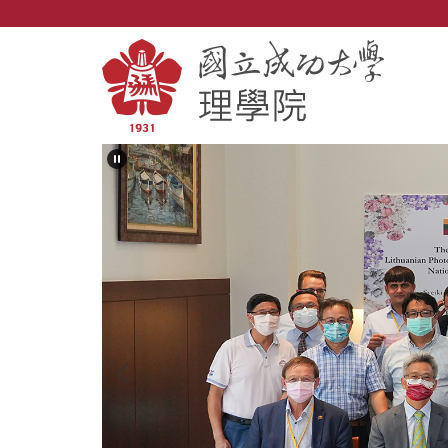
跳
到
主
要
內
容
區