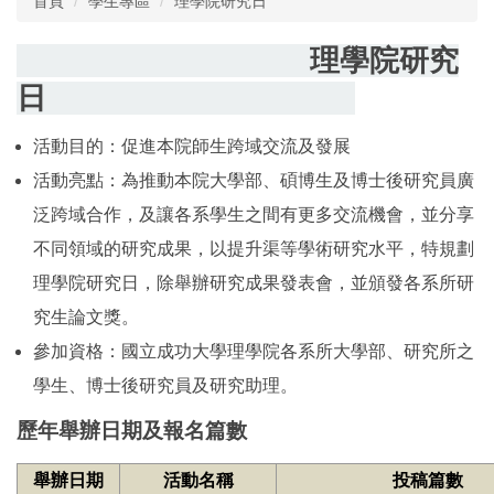
首頁
學生專區
理學院研究日
組織成員
研究團隊
系所招生
理學院研究
日
系所介紹
榮譽獎項
國際化
院級中心
活動目的：促進本院師生跨域交流及發展
新聞報導
特色課程
活動亮點：為推動本院大學部、碩博生及博士後研究員廣
表單與規章
影音專區
活動花絮
泛跨域合作，及讓各系學生之間有更多交流機會，並分享
理學院教室借用
升等專區
理學院研究日
不同領域的研究成果，以提升渠等學術研究水平，特規劃
理學院研究日，除舉辦研究成果發表會，並頒發各系所研
理學院共儀平台
究生論文獎。
參加資格：國立成功大學理學院各系所大學部、研究所之
學生、博士後研究員及研究助理。
歷年舉辦日期及報名篇數
舉辦日期
活動名稱
投稿篇數