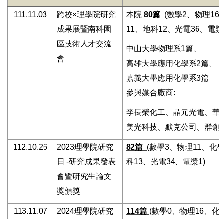
111.11.03
跨校×理學院研究
本院
80篇
(數學2、物理1
成果展暨南科園
11、地科12、光電36、電漿
區技術人才交流
中山大學物理系1篇、
會
高雄大學應用化學系2篇、
嘉義大學應用化學系3篇
參與媒合廠商:
李長榮化工、晶元光電、
美光科技、默克公司、群
112.10.26
2023
理學院研究
82
篇
(
數學3、物理11、化
日 -研究成果發表
科13、光電34、電漿1)
會暨研究生論文
獎頒獎
113.11.07
2024
理學院研究
114
篇
(
數學0、物理16、化