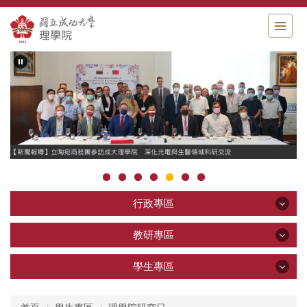
跳
到
主
要
內
容
區
行政專區
行政專區
教研專區
教研專區
學生專區
公告區
學生專區
關於理學院
教學研究