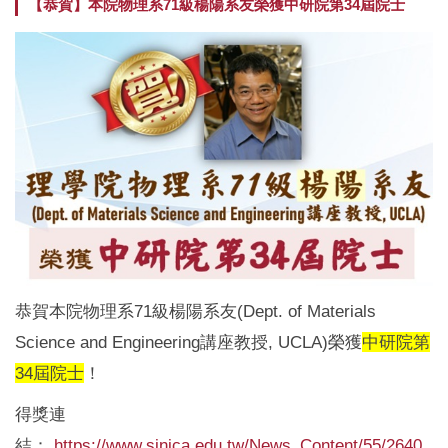
【恭賀】本院物理系71級楊陽系友榮獲中研院第34屆院士
組織成員
研究團隊
系所招生
系所介紹
榮譽獎項
國際化
院級中心
新聞報導
特色課程
表單與規章
影音專區
活動花絮
理學院教室借用
升等專區
理學院研究日
理學院共儀平台
恭賀本院物理系71級楊陽系友(Dept. of Materials
Science and Engineering講座教授, UCLA)榮獲
中研院第
34屆院士
！
得獎連
結：
https://www.sinica.edu.tw/News_Content/55/2640