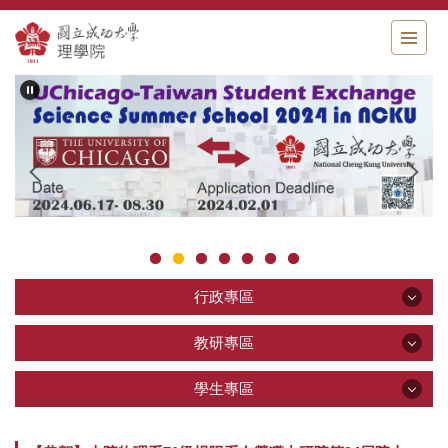
跳
到
主
要
內
容
區
行政專區
行政專區
教研專區
教研專區
學生專區
公告區
學生專區
關於理學院
教學研究