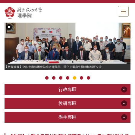
跳
到
主
要
內
容
區
行政專區
行政專區
教研專區
教研專區
學生專區
公告區
學生專區
關於理學院
教學研究