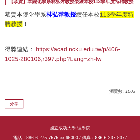
【恭賀】本院化學系林弘萍教授榮獲本校113學年度特聘教授
組織成員
研究團隊
系所招生
恭賀本院
化學系
林弘萍教授
續任本校
113
學年度特
聘教授
！
系所介紹
榮譽獎項
國際化
院級中心
新聞報導
特色課程
https://acad.ncku.edu.tw/p/406-
得獎連結：
表單與規章
影音專區
活動花絮
1025-280106,r397.php?Lang=zh-tw
理學院教室借用
升等專區
理學院研究日
理學院共儀平台
瀏覽數:
1002
分享
國立成功大學 理學院
電話：886-6-275-7575 ex 65000 / 傳真：886-6-237-8377