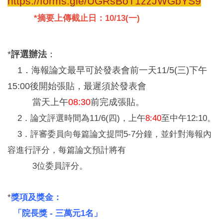
https://forms.gle/UGRsBoT1zzJWGbYS9
*摘要上傳截止日：10/13(一)
*
評選辦法
：
1
．
海報論文最早可於發表會前一天11/5(三)下午
15:00後開始張貼，最遲須於發表會
當天上午
08:30
前完成張貼。
2
．
論文評選時間為11/6(四)，上午
8:40
至中午12:10。
3
．
評審委員向每篇論文提問5-7分鐘，並針對海報內
容進行評分，每篇論文預計將有
3位委員評分。
*
獎項及獎金：
「院長獎 - 三萬元1名」