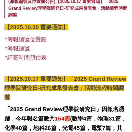
(海報編號及位置圖公告)【2025.10.17 重要通知】「2025
Grand Review理學院研究日-研究成果發表會」活動流程時間
組織成員
研究團隊
系所招生
調整
系所介紹
榮譽獎項
國際化
【2025.10.30 重要通知】
*
海報編號位置圖
院級中心
新聞報導
特色課程
*
海報編號
表單與規章
影音專區
活動花絮
*
評審時間預估表
理學院教室借用
升等專區
理學院研究日
【2025.10.17 重要通知】「2025 Grand Review
理學院共儀平台
理學院研究日-研究成果發表會」活動流程時間調
整
「2025 Grand Review理學院研究日」因報名踴
躍，今年報名篇數共
154
篇
(
數學4篇，物理31篇，
化學40篇，地科26篇，光電45篇，電漿7篇，其