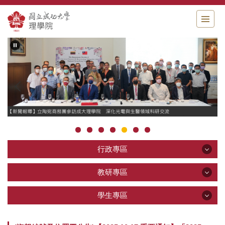
跳
到
主
要
內
容
區
行政專區
行政專區
教研專區
教研專區
學生專區
公告區
學生專區
關於理學院
教學研究