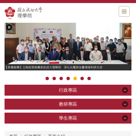
跳
到
主
要
內
容
區
行政專區
行政專區
教研專區
教研專區
學生專區
公告區
學生專區
關於理學院
教學研究