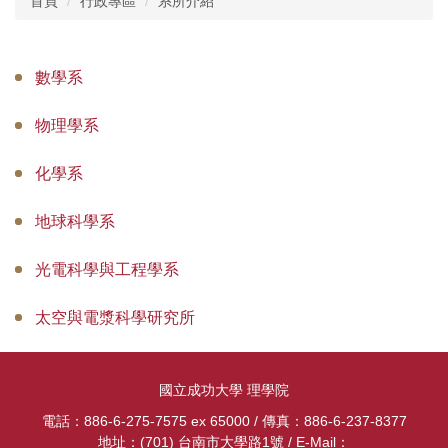
首頁
行政專區
系所介紹
組織成員
研究團隊
系所招生
數學系
系所介紹
榮譽獎項
國際化
物理學系
院級中心
新聞報導
特色課程
化學系
表單與規章
影音專區
活動花絮
理學院教室借用
地球科學系
升等專區
理學院研究日
理學院共儀平台
光電科學與工程學系
太空與電漿科學研究所
國立成功大學 理學院
電話：886-6-275-7575 ex 65000 / 傳真：886-6-237-8377
地址：(701) 台南市大學路1號 / E-Mail：